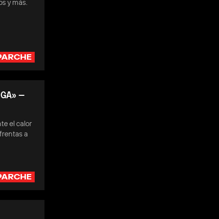
os y más.
PARCHE
NGA» —
te el calor
frentas a
PARCHE