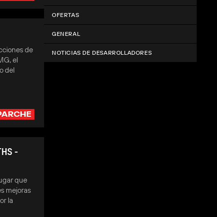
OFERTAS
GENERAL
ecciones de
NOTICIAS DE DESARROLLADORES
MG, el
o del
PARCHE
HS -
lugar que
es mejoras
or la