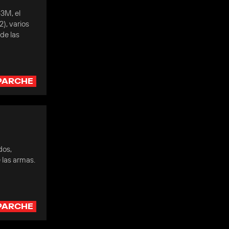
-3M, el
2), varios
de las
PARCHE
a
dos,
 las armas.
PARCHE