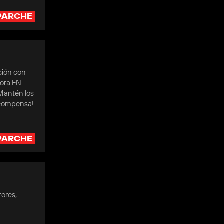
PARCHE
ación con
dora FN
¡Mantén los
recompensa!
PARCHE
rores,