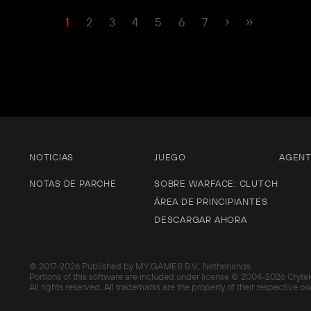
1
2
3
4
5
6
7
NOTICIAS
JUEGO
AGEN
NOTAS DE PARCHE
SOBRE WARFACE: CLUTCH
ÁREA DE PRINCIPIANTES
DESCARGAR AHORA
© 2017-
2026 Published by MY.GAMES B.V., Netherlands.
Portions of this software are included under license © 2004-
2026 Cryte
All rights reserved. All trademarks are the property of their respective o