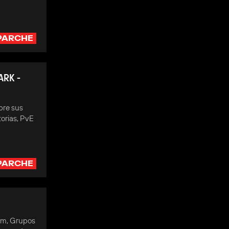
PARCHE
ARK -
bre sus
torias, PvE
PARCHE
tom, Grupos