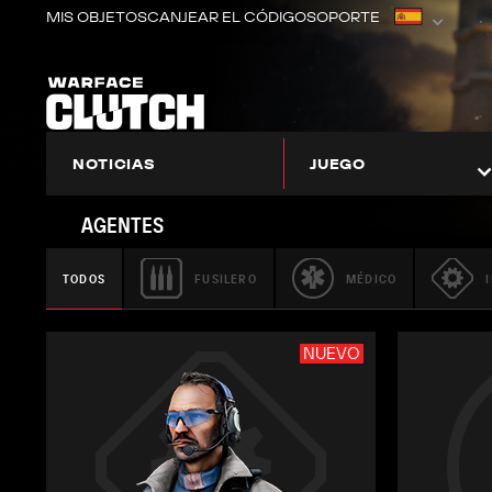
MIS OBJETOS
CANJEAR EL CÓDIGO
SOPORTE
NOTICIAS
JUEGO
SOBRE WARFACE: CLUTCH
ÁREA DE PRINCIPIANTES
AGENTES
TODOS
FUSILERO
MÉDICO
NUEVO