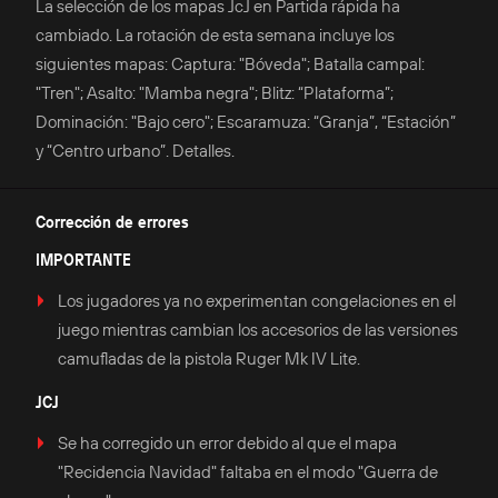
La selección de los mapas JcJ en Partida rápida ha
cambiado. La rotación de esta semana incluye los
siguientes mapas: Captura: "Bóveda"; Batalla campal:
"Tren"; Asalto: "Mamba negra"; Blitz: “Plataforma”;
Dominación: "Bajo cero"; Escaramuza: “Granja”, “Estación”
y “Centro urbano”. Detalles.
Corrección de errores
IMPORTANTE
Los jugadores ya no experimentan congelaciones en el
juego mientras cambian los accesorios de las versiones
camufladas de la pistola Ruger Mk IV Lite.
JCJ
Se ha corregido un error debido al que el mapa
"Recidencia Navidad" faltaba en el modo "Guerra de