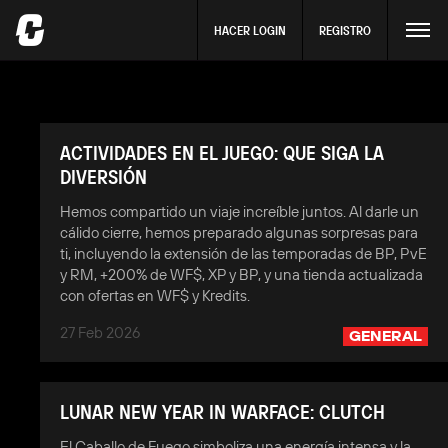
HACER LOGIN
REGISTRO
ACTIVIDADES EN EL JUEGO: QUE SIGA LA
DIVERSIÓN
Hemos compartido un viaje increíble juntos. Al darle un
cálido cierre, hemos preparado algunas sorpresas para
ti, incluyendo la extensión de las temporadas de BP, PvE
y RM, +200% de WF$, XP y BP, y una tienda actualizada
con ofertas en WF$ y Kredits.
27 Feb 2026
GENERAL
LUNAR NEW YEAR IN WARFACE: CLUTCH
El Caballo de Fuego simboliza una energía intensa y la