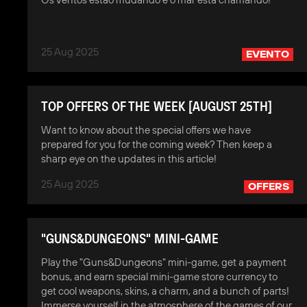
25 Aug 2025
EVENTO
TOP OFFERS OF THE WEEK [AUGUST 25TH]
Want to know about the special offers we have
prepared for you for the coming week? Then keep a
sharp eye on the updates in this article!
25 Aug 2025
OFFERS
"GUNS&DUNGEONS" MINI-GAME
Play the "Guns&Dungeons" mini-game, get a payment
bonus, and earn special mini-game store currency to
get cool weapons, skins, a charm, and a bunch of parts!
Immerse yourself in the atmosphere of the games of our