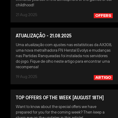
childhood!
21 Aug 2025
OFFERS
ATUALIZAÇÃO - 21.08.2025
Uma atualização com ajustes nas estatísticas da AX308,
uma nova metralhadora FN Herstal Evolys e mudanças
nas Partidas Ranqueadas foi instalada nos servidores
do jogo. Fique de olho neste artigo para encontrar uma
recompensa!
19 Aug 2025
ARTIGO
TOP OFFERS OF THE WEEK [AUGUST 18TH]
Want to know about the special offers we have
prepared for you for the coming week? Then keep a
sharp eye on the updates in this article!