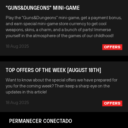
"GUNS&DUNGEONS" MINI-GAME
Play the "Guns&Dungeons" mini-game, get a payment bonus,
and earn special mini-game store currency to get cool
weapons, skins, a charm, and a bunch of parts! Immerse
yourself in the atmosphere of the games of our childhood!
18 Aug 2025
OFFERS
TOP OFFERS OF THE WEEK [AUGUST 18TH]
Want to know about the special offers we have prepared for
you for the coming week? Then keep a sharp eye on the
updates in this article!
18 Aug 2025
OFFERS
PERMANECER CONECTADO