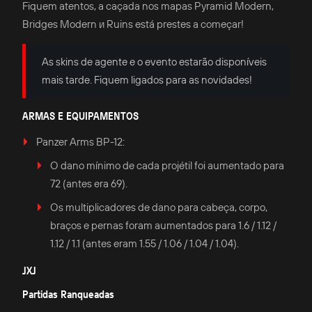
Fiquem atentos, a caçada nos mapas Pyramid Modern,
Bridges Modern и Ruins está prestes a começar!
As skins de agente e o evento estarão disponíveis
mais tarde. Fiquem ligados para as novidades!
ARMAS E EQUIPAMENTOS
Panzer Arms BP-12:
O dano mínimo de cada projétil foi aumentado para
72 (antes era 69).
Os multiplicadores de dano para cabeça, corpo,
braços e pernas foram aumentados para 1.6 / 1.12 /
1.12 / 1.1 (antes eram 1.55 / 1.06 / 1.04 / 1.04).
JXJ
Partidas Ranqueadas