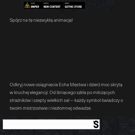
Spójrz na tę niezwykłą animację!
Odkryj nowe osiągnięcia Echa Męstwa i dzierż moc skrytą
w kruchej elegancji. Od lśniącego szkła po milczących
strażników i szepty wielkich sal — każdy symbol świadczy o
twoim mistrzostwie i niezłomnej odwadze.