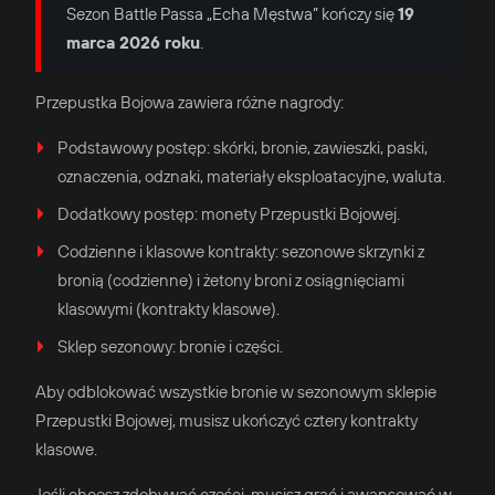
Sezon Battle Passa „Echa Męstwa” kończy się
19
marca 2026 roku
.
Przepustka Bojowa zawiera różne nagrody:
Podstawowy postęp: skórki, bronie, zawieszki, paski,
oznaczenia, odznaki, materiały eksploatacyjne, waluta.
Dodatkowy postęp: monety Przepustki Bojowej.
Codzienne i klasowe kontrakty: sezonowe skrzynki z
bronią (codzienne) i żetony broni z osiągnięciami
klasowymi (kontrakty klasowe).
Sklep sezonowy: bronie i części.
Aby odblokować wszystkie bronie w sezonowym sklepie
Przepustki Bojowej, musisz ukończyć cztery kontrakty
klasowe.
Jeśli chcesz zdobywać części, musisz grać i awansować w