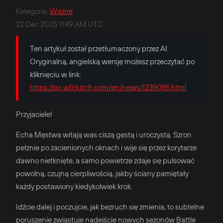
Kategoria
:
Ważne
22 Dec 2025 11:49 AM UTC
Ten artykuł został przetłumaczony przez AI.
Oryginalną, angielską wersję możesz przeczytać po
kliknięciu w link:
https://pc.wfclutch.com/en/news/1239085.html
Przyjaciele!
Echa Męstwa witają was ciszą gęstą i uroczystą. Szron
pełznie po zacienionych oknach i wije się przez korytarze
dawno nietknięte, a samo powietrze zdaje się pulsować
powolną, czujną cierpliwością, jakby ściany pamiętały
każdy postawiony kiedykolwiek krok.
Idźcie dalej i poczujcie, jak bezruch się zmienia, to subtelne
poruszenie zwiastuje nadejście nowych sezonów Battle