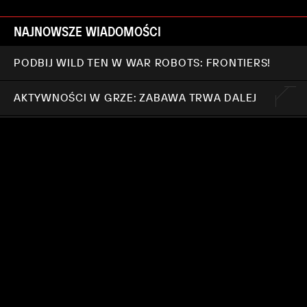
NAJNOWSZE WIADOMOŚCI
PODBIJ WILD TEN W WAR ROBOTS: FRONTIERS!
AKTYWNOŚCI W GRZE: ZABAWA TRWA DALEJ
WARFACE: CLUTCH WKRÓTCE ZOSTANIE
WYŁĄCZONY
LUNAR NEW YEAR IN WARFACE: CLUTCH
TERAZ W GRZE: WYDARZENIE ECLIPSE