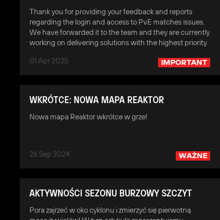
Thank you for providing your feedback and reports
regarding the login and access to PvE matches issues.
We have forwarded it to the team and they are currently
working on delivering solutions with the highest priority.
01 Apr 2025
IMPORTANT
WKRÓTCE: NOWA MAPA REAKTOR
Nowa mapa Reaktor wkrótce w grze!
26 Sep 2024
WAŻNE
AKTYWNOŚCI SEZONU BURZOWY SZCZYT
Pora zajrzeć w oko cyklonu i zmierzyć się pierwotną