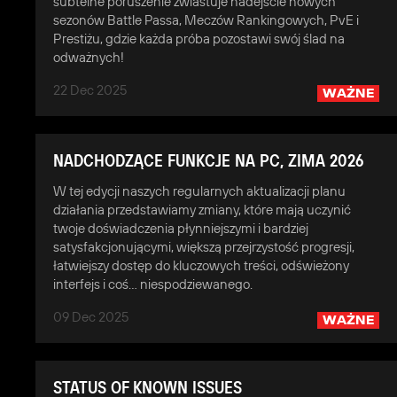
subtelne poruszenie zwiastuje nadejście nowych
sezonów Battle Passa, Meczów Rankingowych, PvE i
Prestiżu, gdzie każda próba pozostawi swój ślad na
odważnych!
22 Dec 2025
WAŻNE
NADCHODZĄCE FUNKCJE NA PC, ZIMA 2026
W tej edycji naszych regularnych aktualizacji planu
działania przedstawiamy zmiany, które mają uczynić
twoje doświadczenia płynniejszymi i bardziej
satysfakcjonującymi, większą przejrzystość progresji,
łatwiejszy dostęp do kluczowych treści, odświeżony
interfejs i coś… niespodziewanego.
09 Dec 2025
WAŻNE
STATUS OF KNOWN ISSUES