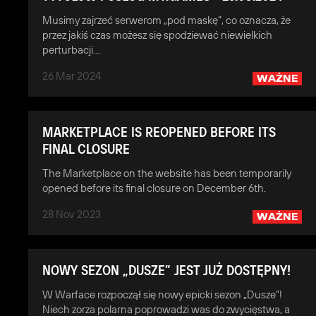
Musimy zajrzeć serwerom „pod maskę”, co oznacza, że
przez jakiś czas możesz się spodziewać niewielkich
perturbacji…
26 Mar 2024
WAŻNE
MARKETPLACE IS REOPENED BEFORE ITS
FINAL CLOSURE
The Marketplace on the website has been temporarily
opened before its final closure on December 6th.
28 Nov 2023
WAŻNE
NOWY SEZON „DUSZE” JEST JUŻ DOSTĘPNY!
W Warface rozpoczął się nowy epicki sezon „Dusze”!
Niech zorza polarna poprowadzi was do zwycięstwa, a