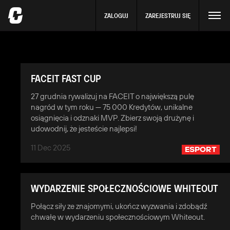
ZALOGUJ
ZAREJESTRUJ SIĘ
FACEIT FAST CUP
27 grudnia rywalizuj na FACEIT o największą pulę
nagród w tym roku — 75 000 Kredytów, unikalne
osiągnięcia i odznaki MVP. Zbierz swoją drużynę i
udowodnij, że jesteście najlepsi!
11 Dec 2025
ESPORT
WYDARZENIE SPOŁECZNOŚCIOWE WHITEOUT
Połącz siły ze znajomymi, ukończ wyzwania i zdobądź
chwałę w wydarzeniu społecznościowym Whiteout.