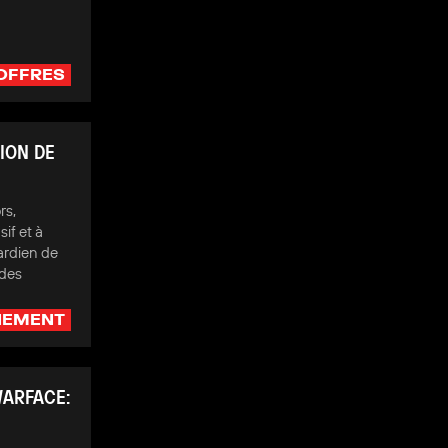
OFFRES
ION DE
rs,
if et à
Gardien de
 des
NEMENT
WARFACE: