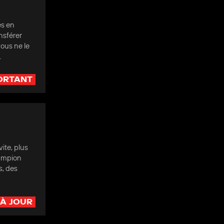
es en
nsférer
vous ne le
.
ORTANT
ite, plus
hampion
s, des
 À JOUR