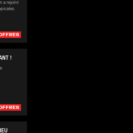
 a rejoint
opicales.
OFFRES
ANT !
me
OFFRES
JEU