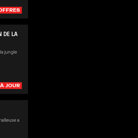
OFFRES
 DE LA
la jungle
 À JOUR
ailleuse a