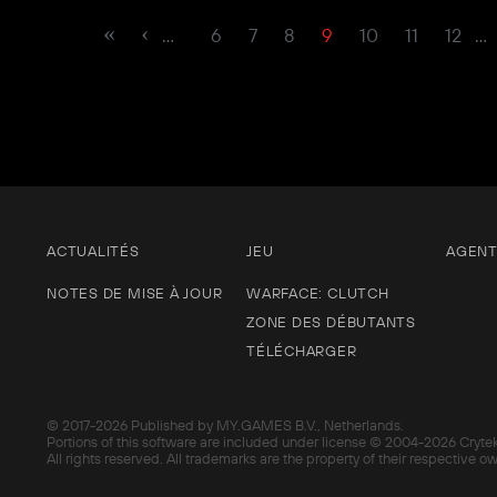
…
6
7
8
9
10
11
12
…
ACTUALITÉS
JEU
AGEN
NOTES DE MISE À JOUR
WARFACE: CLUTCH
ZONE DES DÉBUTANTS
TÉLÉCHARGER
© 2017-
2026 Published by MY.GAMES B.V., Netherlands.
Portions of this software are included under license © 2004-
2026 Cryte
All rights reserved. All trademarks are the property of their respective o