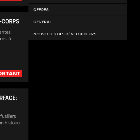
OFFRES
À-CORPS
GÉNÉRAL
antes,
NOUVELLES DES DÉVELOPPEURS
orps-à-
ORTANT
RFACE:
fusiliers
n histoire