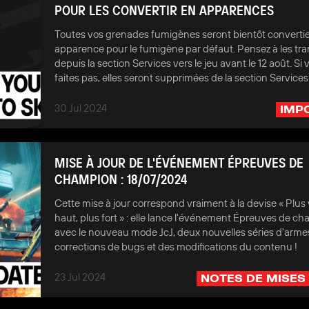
POUR LES CONVERTIR EN APPARENCES
Toutes vos grenades fumigènes seront bientôt converti
apparence pour le fumigène par défaut. Pensez à les tra
depuis la section Services vers le jeu avant le 12 août. Si 
faites pas, elles seront supprimées de la section Services
30 Jul 2024
IMP
MISE À JOUR DE L'ÉVÉNEMENT ÉPREUVES DE
CHAMPION : 18/07/2024
Cette mise à jour correspond vraiment à la devise « Plus v
haut, plus fort » : elle lance l'événement Épreuves de c
avec le nouveau mode JcJ, deux nouvelles séries d'arme
corrections de bugs et des modifications du contenu !
23 Jul 2024
NOTES DE MISES