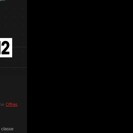
ie
:
Offres
 classe