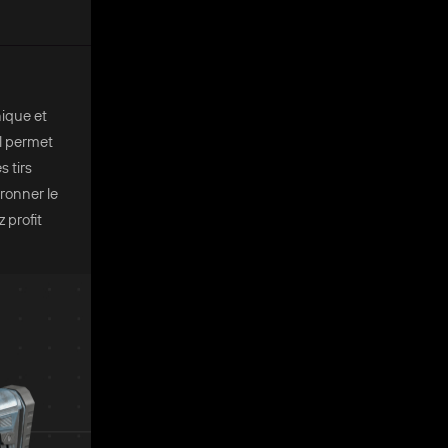
nique et
l permet
 tirs
ronner le
 profit