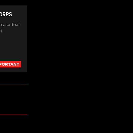
CORPS
es, surtout
s.
PORTANT