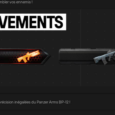
embler vos ennemis !
a précision inégalées du Panzer Arms BP-12 !