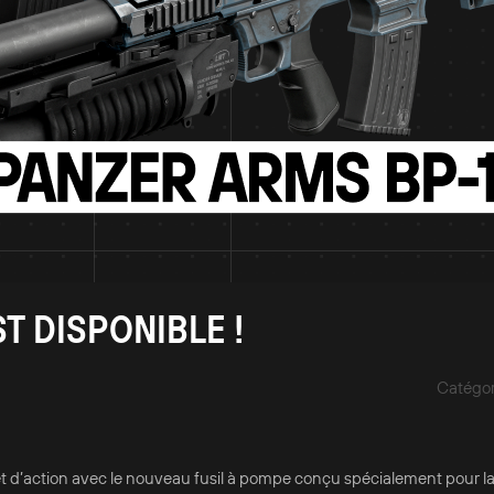
T DISPONIBLE !
Catégor
et d’action avec le nouveau fusil à pompe conçu spécialement pour la