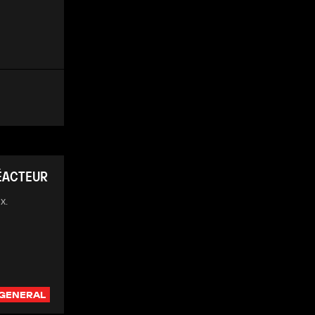
ÉACTEUR
x.
GENERAL