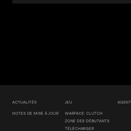
ACTUALITÉS
JEU
AGEN
NOTES DE MISE À JOUR
WARFACE: CLUTCH
ZONE DES DÉBUTANTS
TÉLÉCHARGER