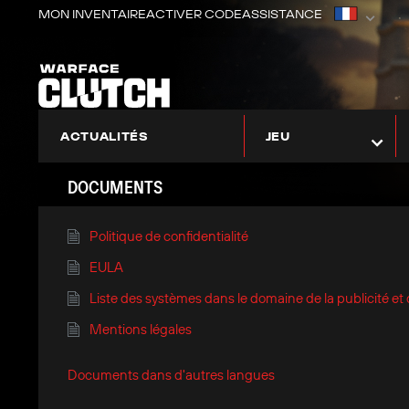
MON INVENTAIRE
ACTIVER CODE
ASSISTANCE
ACTUALITÉS
JEU
À PROPOS DE WARFACE: CLUTCH
ZONE DES DÉBUTANTS
À PROPOS DES MODS
DOCUMENTS
Politique de confidentialité
EULA
Liste des systèmes dans le domaine de la publicité et
Mentions légales
Documents dans d'autres langues