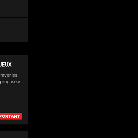
TUEUX
raver les
s proposées
PORTANT