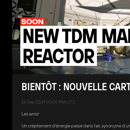
BIENTÔT : NOUVELLE CA
26 Sep 2024 03:00 PM UTC
Les amis!
Un crépitement d’énergie passe dans l’air, synonyme d’une