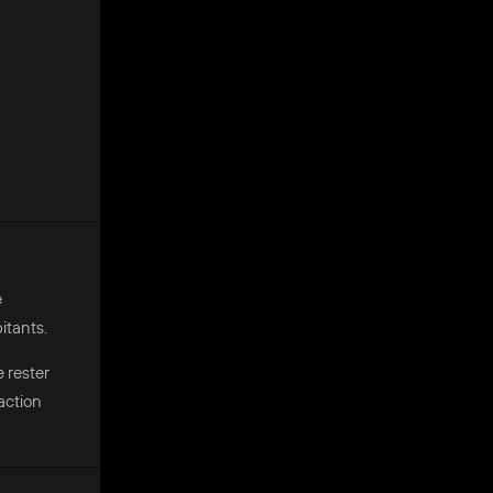
e
itants.
 rester
action