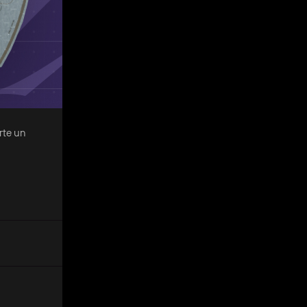
rte un