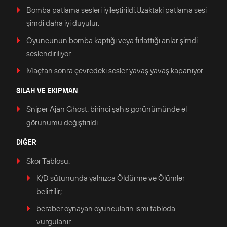
Bomba patlama sesleri iyileştirildi.Uzaktaki patlama sesi
şimdi daha iyi duyulur.
Oyuncunun bomba kaptığı veya fırlattığı anlar şimdi
seslendiriliyor.
Maçtan sonra çevredeki sesler yavaş yavaş kapanıyor.
SILAH VE EKIPMAN
Sniper Ajan Ghost: birinci şahıs görünümünde el
görünümü değiştirildi.
DIĞER
Skor Tablosu:
K/D sütununda yalnızca Öldürme ve Ölümler
belirtilir;
beraber oynayan oyuncuların ismi tabloda
vurgulanır.