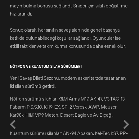
mayın bulma bonusu sağlandı, Sniper için silah değiştirme
hızı artırıldı.
Sonuç olarak, her sınıfın savaş alanında genel başarıya
katkıda bulunabileceği koşullar sağlandı. Oyuncular ise
etkili taktikler ve takım kurma konusunda daha esnek olur.
NÖTRON VE KUANTUM SILAH SÜRÜMLERI
Yeni Savaş Bileti Sezonu, modern askeri tarzda tasarlanan
iki silah sürümü getirdi.
Nötron sürümü silahlar: K&M Arms M17, AK-47, V3 TAC-13,
Fabarm P.S.S.10, KH9-EX, SR-2 Veresk, AWP, Mauser
Kar98k, H&K VP9 Match, Desert Eagle ve Av Bıçağı.
Kuantum sürümü silahlar: AN-94 Abakan, Kel-Tec KS7, PP-