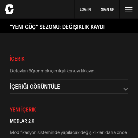
LOG IN
SIGN UP
"YENI GÜÇ" SEZONU: DEĞIŞIKLIK KAYDI
İÇERIK
Detayları öğrenmek için ilgili konuyı tıklayın.
İÇERIĞI GÖRÜNTÜLE
YENI İÇERIK
MODLAR 2.0
Modifikasyon sisteminde yapılacak değişiklikleri daha önce