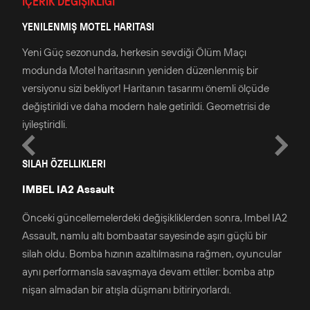
İÇERIK DEĞIŞIKLIĞI
YENILENMIŞ MOTEL HARITASI
Yeni Güç sezonunda, herkesin sevdiği Ölüm Maçı
modunda Motel haritasının yeniden düzenlenmiş bir
versiyonu sizi bekliyor! Haritanın tasarımı önemli ölçüde
değiştirildi ve daha modern hale getirildi. Geometrisi de
iyileştiridli.
SILAH ÖZELLIKLERI
IMBEL IA2 Assault
Önceki güncellemelerdeki değişikliklerden sonra, Imbel IA2
Assault, namlu altı bombaatar sayesinde aşırı güçlü bir
silah oldu. Bomba hızının azaltılmasına rağmen, oyuncular
aynı performansla savaşmaya devam ettiler: bomba atıp
nişan almadan bir atışla düşmanı bitiriryorlardı.