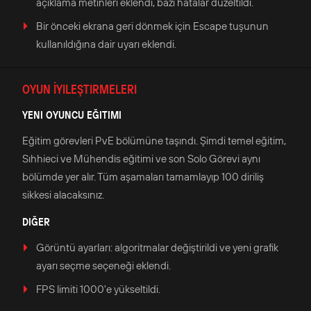
açıklama metinleri eklendi, bazı hatalar düzeltildi.
Bir önceki ekrana geri dönmek için Escape tuşunun
kullanıldığına dair uyarı eklendi.
OYUN İYILEŞTIRMELERI
YENI OYUNCU EĞITIMI
Eğitim görevleri PvE bölümüne taşındı. Şimdi temel eğitim,
Sıhhieci ve Mühendis eğitimi ve son Solo Görevi aynı
bölümde yer alır. Tüm aşamaları tamamlayıp 100 diriliş
sikkesi alacaksınız.
DIĞER
Görüntü ayarları: algoritmalar değiştirildi ve yeni grafik
ayarı seçme seçeneği eklendi.
FPS limiti 1000'e yükseltildi.