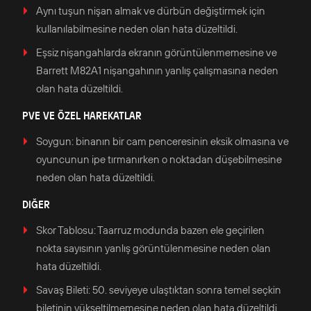
Aynı tuşun nişan almak ve dürbün değiştirmek için
kullanılabilmesine neden olan hata düzeltildi.
Eşsiz nişangahlarda ekranın görüntülenmemesine ve
Barrett M82A1 nişangahının yanlış çalışmasına neden
olan hata düzeltildi.
PVE VE ÖZEL HAREKATLAR
Soygun: binanın bir cam penceresinin eksik olmasına ve
oyuncunun ipe tırmanırken o noktadan düşebilmesine
neden olan hata düzeltildi.
DIĞER
Skor Tablosu: Taarruz modunda bazen ele geçirilen
nokta sayısının yanlış görüntülenmesine neden olan
hata düzeltildi.
Savaş Bileti: 50. seviyeye ulaştıktan sonra temel seçkin
biletinin yükseltilmemesine neden olan hata düzeltildi.