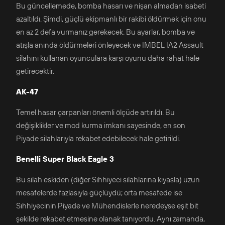
Bu güncellemede, bomba hasarı ve nişan almadan isabeti
azaltıldı. Şimdi, güçlü ekipmanlı bir rakibi öldürmek için onu
en az 2 defa vurmanız gerekecek. Bu ayarlar, bomba ve
atışla anında öldürmeleri önleyecek ve IMBEL IA2 Assault
silahını kullanan oyunculara karşı oyunu daha rahat hale
getirecektir.
АK-47
Temel hasar çarpanları önemli ölçüde artırıldı. Bu
değişiklikler ve mod kurma imkanı sayesinde, en son
Piyade silahlarıyla rekabet edebilecek hale getirildi.
Benelli Super Black Eagle 3
Bu silah eskiden (diğer Sıhhiyeci silahlarına kıyasla) uzun
mesafelerde fazlasıyla güçlüydü; orta mesafede ise
Sıhhiyecinin Piyade ve Mühendislerle neredeyse eşit bit
şekilde rekabet etmesine olanak tanıyordu. Aynı zamanda,