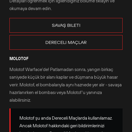
Detayları öğrenmek için ilgilendiğiniz bölüme tıklayın ve
okumaya devam edin.
SAVAŞ BILETI
DERECELI MAÇLAR
MOLOTOF
Molotof Warface'de! Patlamadan sonra, yangın birkaç
saniyede küçük bir alanı kaplar ve düşmana büyük hasar
verir. Molotof, el bombalarıyla aynı haznede yer alır - savaşa
hazırlanırken el bombası veya Molotof'u yanınıza
alabilirsiniz.
Molotof şu anda Dereceli Maçlarda kullanılamaz.
Ancak Molotof hakkındaki geri bildirimlerinizi