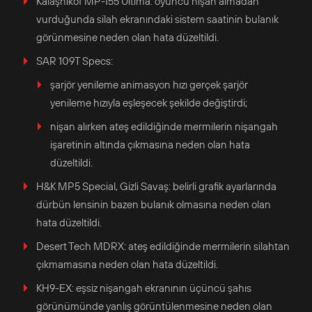
Kalaşnikof MP-155 Ultima: oyuncu nişan almadan
vurduğunda silah ekranındaki sistem saatinin bulanık
görünmesine neden olan hata düzeltildi.
SAR 109T Specs:
şarjör yenileme animasyon hızı gerçek şarjör
yenileme hızıyla eşleşecek şekilde değiştirdi;
nişan alırken ateş edildiğinde mermilerin nişangah
işaretinin altında çıkmasına neden olan hata
düzeltildi.
H&K MP5 Special, Gizli Savaş: belirli grafik ayarlarında
dürbün lensinin bazen bulanık olmasına neden olan
hata düzeltildi.
Desert Tech MDRX: ateş edildiğinde mermilerin silahtan
çıkmamasına neden olan hata düzeltildi.
KH9-EX: eşsiz nişangah ekranının üçüncü şahıs
görünümünde yanlış görüntülenmesine neden olan