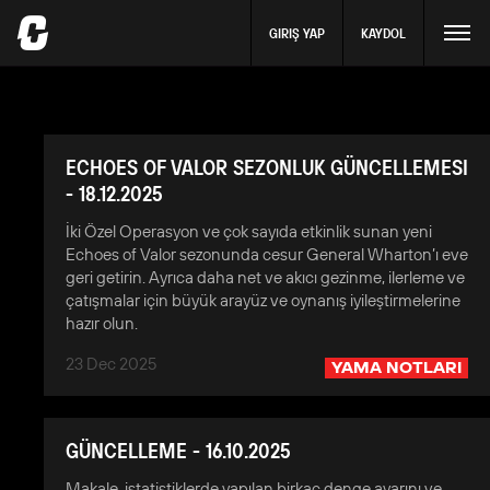
GIRIŞ YAP
KAYDOL
ECHOES OF VALOR SEZONLUK GÜNCELLEMESI
- 18.12.2025
İki Özel Operasyon ve çok sayıda etkinlik sunan yeni
Echoes of Valor sezonunda cesur General Wharton’ı eve
geri getirin. Ayrıca daha net ve akıcı gezinme, ilerleme ve
çatışmalar için büyük arayüz ve oynanış iyileştirmelerine
hazır olun.
23 Dec 2025
YAMA NOTLARI
GÜNCELLEME - 16.10.2025
Makale, istatistiklerde yapılan birkaç denge ayarını ve