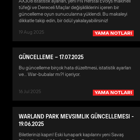
AX308 istatistik ayarları, yeni FN Herstal Evolys makineli
tüfeği ve Dereceli Maçlar değişikliklerini içeren bir
güncelleme oyun sunucularına yüklendi. Bu makaleyi
dikkatle takip edin, bir ödül yakalayabilirsiniz!
19 Aug 2025
YAMA NOTLARI
GÜNCELLEME – 17.07.2025
Bu güncelleme birçok hata düzeltmesi, istatistik ayarları
ve... War-bubalar mı?! içeriyor.
16 Jul 2025
YAMA NOTLARI
WARLAND PARK MEVSIMLIK GÜNCELLEMESI -
19.06.2025
Biletlerinizi kapın! Eski lunapark kapılarını yeni Savaş