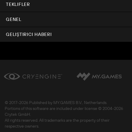
TEKLIFLER
GENEL
GELIŞTIRICI HABERI
© 2017-
2026 Published by MY.GAMES B.V., Netherlands.
Portions of this software are included under license © 2004-
2026
Crytek GmbH.
All rights reserved. All trademarks are the property of their
respective owners.