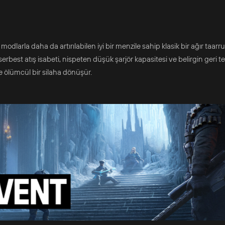
larla daha da artırılabilen iyi bir menzile sahip klasik bir ağır taarru
est atış isabeti, nispeten düşük şarjör kapasitesi ve belirgin geri t
e ölümcül bir silaha dönüşür.