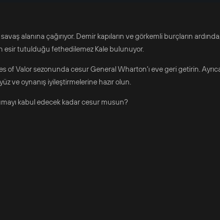
 savaş alanına çağırıyor. Demir kapıların ve görkemli burçların ardınd
an esir tutulduğu fethedilemez Kale bulunuyor.
es of Valor sezonunda cesur General Wharton’ı eve geri getirin. Ayrı
üz ve oynanış iyileştirmelerine hazır olun.
 okumayı kabul edecek kadar cesur musun?