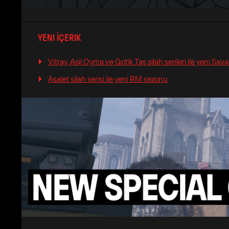
YENI İÇERIK
Vitray, Asil Oyma ve Gotik Taş silah serileri ile yeni Savaş
Asalet silah serisi ile yeni RM sezonu