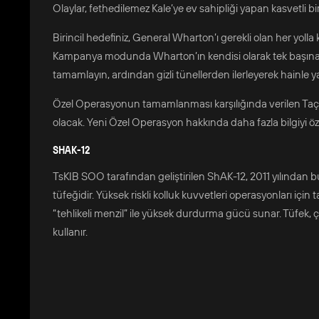
Olaylar, fethedilemez Kale’ye ev sahipliği yapan kasvetli 
Birincil hedefiniz, General Wharton’ı gerekli olan her yolla 
Kampanya modunda Wharton’ın kendisi olarak tek başına b
tamamlayın, ardından gizli tünellerden ilerleyerek hainle y
Özel Operasyonun tamamlanması karşılığında verilen Taç ödül
olacak. Yeni Özel Operasyon hakkında daha fazla bilgiyi öz
SHAK-12
TsKIB SOO tarafından geliştirilen ShAK-12, 2011 yılından b
tüfeğidir. Yüksek riskli kolluk kuvvetleri operasyonları için 
“tehlikeli menzil” ile yüksek durdurma gücü sunar. Tüfek, ç
kullanır.