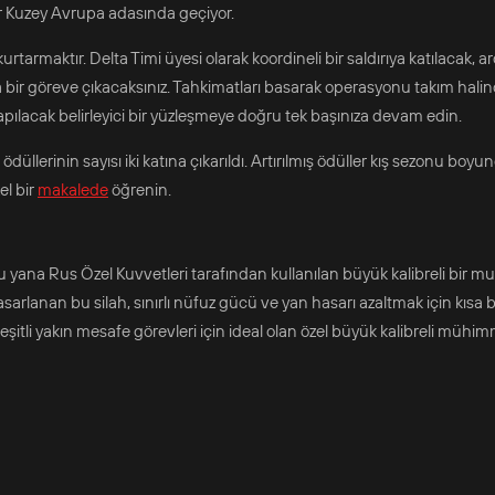
bir Kuzey Avrupa adasında geçiyor.
kurtarmaktır. Delta Timi üyesi olarak koordineli bir saldırıya katılacak, 
ir göreve çıkacaksınız. Tahkimatları basarak operasyonu takım hali
apılacak belirleyici bir yüzleşmeye doğru tek başınıza devam edin.
lerinin sayısı iki katına çıkarıldı. Artırılmış ödüller kış sezonu boyun
el bir
makalede
öğrenin.
u yana Rus Özel Kuvvetleri tarafından kullanılan büyük kalibreli bir 
tasarlanan bu silah, sınırlı nüfuz gücü ve yan hasarı azaltmak için kısa b
eşitli yakın mesafe görevleri için ideal olan özel büyük kalibreli mühi