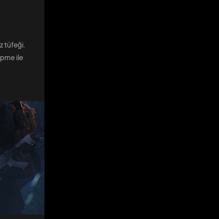
z tüfeği.
epme ile