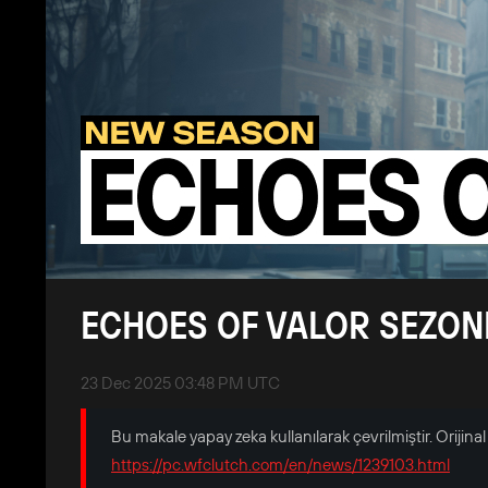
ECHOES OF VALOR SEZONL
23 Dec 2025 03:48 PM UTC
Bu makale yapay zeka kullanılarak çevrilmiştir. Orijinal İ
https://pc.wfclutch.com/en/news/1239103.html