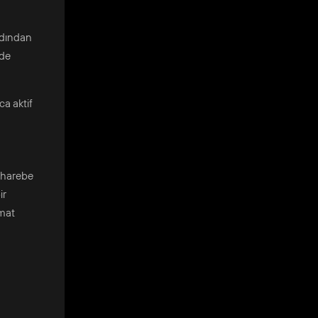
ardından
nde
ca aktif
muharebe
ir
mmat