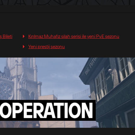
 Bileti
Kırılmaz Muhafız silah serisi ile yeni PvE sezonu
Yeni prestij sezonu