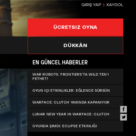
GIRIŞ YAP
KAYDOL
ÜCRETSIZ OYNA
DÜKKÂN
EN GÜNCEL HABERLER
WAR ROBOTS: FRONTIERS’TA WILD TEN’I
FETHET!
OYUN IÇI ETKINLIKLER: EĞLENCE SÜRSÜN
WARFACE: CLUTCH YAKINDA KAPANIYOR
LUNAR NEW YEAR IN WARFACE: CLUTCH
OYUNDA ŞIMDI: ECLIPSE ETKINLIĞI