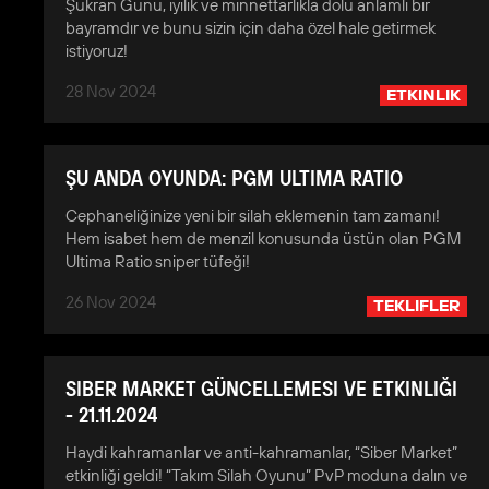
Şükran Günü, iyilik ve minnettarlıkla dolu anlamlı bir
bayramdır ve bunu sizin için daha özel hale getirmek
istiyoruz!
28 Nov 2024
ETKINLIK
ŞU ANDA OYUNDA: PGM ULTIMA RATIO
Cephaneliğinize yeni bir silah eklemenin tam zamanı!
Hem isabet hem de menzil konusunda üstün olan PGM
Ultima Ratio sniper tüfeği!
26 Nov 2024
TEKLIFLER
SIBER MARKET GÜNCELLEMESI VE ETKINLIĞI
- 21.11.2024
Haydi kahramanlar ve anti-kahramanlar, “Siber Market”
etkinliği geldi! “Takım Silah Oyunu” PvP moduna dalın ve