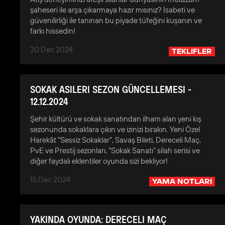
şaheseri ile arşa çıkarmaya hazır mısınız? İsabeti ve
güvenilirliği ile tanınan bu piyade tüfeğini kuşanın ve
farkı hissedin!
20 Dec 2024
TEKLIFLER
SOKAK ASILERI SEZON GÜNCELLEMESI -
12.12.2024
Şehir kültürü ve sokak sanatından ilham alan yeni kış
sezonunda sokaklara çıkın ve izinizi bırakın. Yeni Özel
Harekât “Sessiz Sokaklar”, Savaş Bileti, Dereceli Maç,
PvE ve Prestij sezonları, “Sokak Sanatı” silah serisi ve
diğer faydalı eklentiler oyunda sizi bekliyor!
15 Dec 2024
YAMA NOTLARI
YAKINDA OYUNDA: DERECELI MAÇ