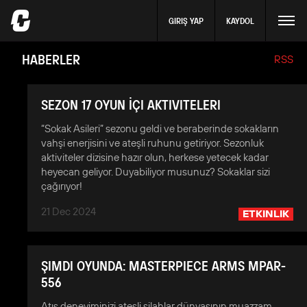
GIRIŞ YAP
KAYDOL
HABERLER
RSS
SEZON 17 OYUN İÇI AKTIVITELERI
“Sokak Asileri” sezonu geldi ve beraberinde sokakların
vahşi enerjisini ve ateşli ruhunu getiriyor. Sezonluk
aktiviteler dizisine hazır olun, herkese yetecek kadar
heyecan geliyor. Duyabiliyor musunuz? Sokaklar sizi
çağırıyor!
21 Dec 2024
ETKINLIK
ŞIMDI OYUNDA: MASTERPIECE ARMS MPAR-
556
Atış deneyiminizi ateşli silahlar dünyasının muazzam