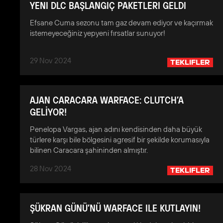
YENI DLC BAŞLANGIÇ PAKETLERI GELDI
Efsane Cuma sezonu tam gaz devam ediyor ve kaçırmak
istemeyeceğiniz yepyeni fırsatlar sunuyor!
29 Nov 2024
TEKLIFLER
AJAN CARACARA WARFACE: CLUTCH’A
GELİYOR!
Penelopa Vargas, ajan adını kendisinden daha büyük
türlere karşı bile bölgesini agresif bir şekilde korumasıyla
bilinen Caracara şahininden almıştır.
28 Nov 2024
TEKLIFLER
ŞÜKRAN GÜNÜ’NÜ WARFACE ILE KUTLAYIN!