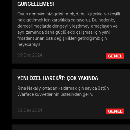
GÜNCELLEMESI
Oyun deneyiminizi geliştirmek, daha ilgi çekici ve keyifli
hale getirmek için kararlılıkla çalışıyoruz. Bu nedenle,
dereceli maçlarda dengeyi iyileştirmeyi amaçlayan ve
aynı zamanda daha güçlü ekip çalışması için yeni
fırsatlar sunan bazı değişiklikleri getirdiğimiz için
heyecanlıyız.
09 Dec 2024
GENEL
YENI ÖZEL HAREKÂT: ÇOK YAKINDA
Rina Nakai'yi ortadan kaldırmak için sayıca üstün
Warface kuvvetlerinin üstesinden gelin.
02 Dec 2024
GENEL