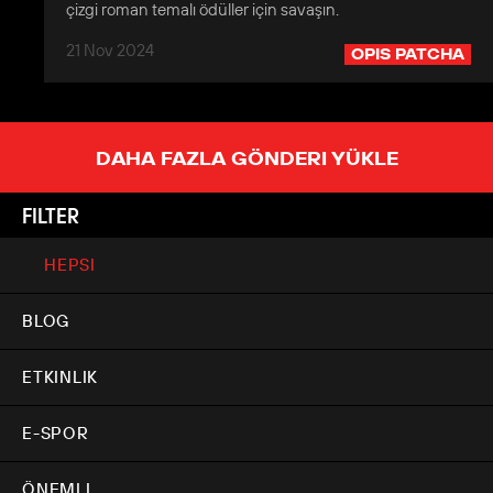
çizgi roman temalı ödüller için savaşın.
21 Nov 2024
OPIS PATCHA
DAHA FAZLA GÖNDERI YÜKLE
FILTER
HEPSI
BLOG
ETKINLIK
E-SPOR
ÖNEMLI