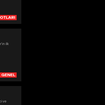
OTLARI
ın ilk
GENEL
ci ve