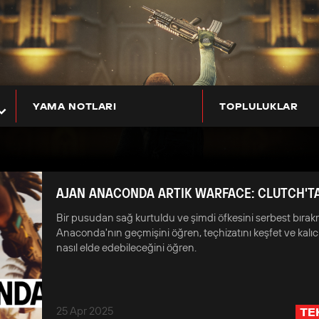
YAMA NOTLARI
TOPLULUKLAR
AJAN ANACONDA ARTIK WARFACE: CLUTCH'T
Bir pusudan sağ kurtuldu ve şimdi öfkesini serbest bırak
Anaconda'nın geçmişini öğren, teçhizatını keşfet ve kalıcı
nasıl elde edebileceğini öğren.
25 Apr 2025
TE