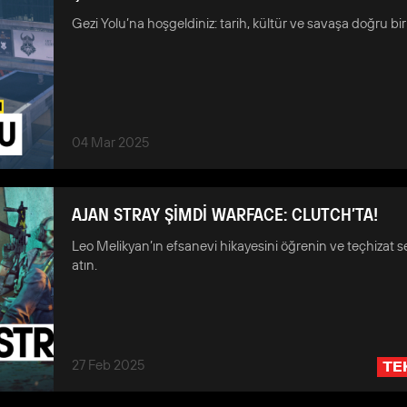
Gezi Yolu’na hoşgeldiniz: tarih, kültür ve savaşa doğru bir
04 Mar 2025
AJAN STRAY ŞİMDİ WARFACE: CLUTCH’TA!
Leo Melikyan’ın efsanevi hikayesini öğrenin ve teçhizat s
atın.
27 Feb 2025
TE