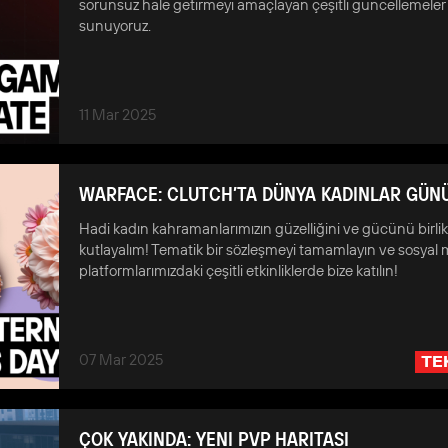
sorunsuz hale getirmeyi amaçlayan çeşitli güncellemeler
sunuyoruz.
11 Mar 2025
WARFACE: CLUTCH’TA DÜNYA KADINLAR GÜN
Hadi kadın kahramanlarımızın güzelliğini ve gücünü birli
kutlayalım! Tematik bir sözleşmeyi tamamlayın ve sosyal
platformlarımızdaki çeşitli etkinliklerde bize katılın!
07 Mar 2025
TE
ÇOK YAKINDA: YENI PVP HARITASI