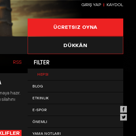
GIRIŞ YAP
KAYDOL
ÜCRETSIZ OYNA
DÜKKÂN
FILTER
RSS
HEPSI
A
BLOG
maya hazır.
ETKINLIK
 silahını
E-SPOR
ÖNEMLI
KLIFLER
YAMA NOTLARI