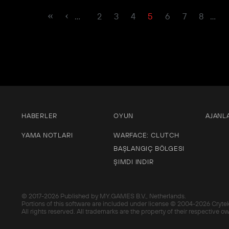
…
2
3
4
5
6
7
8
…
HABERLER
OYUN
AJANL
YAMA NOTLARI
WARFACE: CLUTCH
BAŞLANGIÇ BÖLGESI
ŞIMDI INDIR
© 2017-
2026 Published by MY.GAMES B.V., Netherlands.
Portions of this software are included under license © 2004-
2026 Cryte
All rights reserved. All trademarks are the property of their respective o