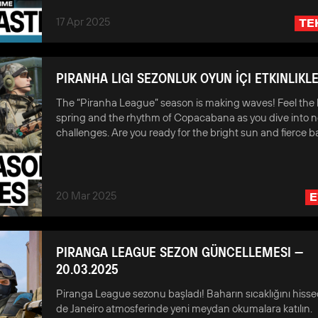
17 Apr 2025
TE
PIRANHA LIGI SEZONLUK OYUN İÇI ETKINLIKLE
The “Piranha League” season is making waves! Feel the 
spring and the rhythm of Copacabana as you dive into 
challenges. Are you ready for the bright sun and fierce b
20 Mar 2025
E
PIRANGA LEAGUE SEZON GÜNCELLEMESI —
20.03.2025
Piranga League sezonu başladı! Baharın sıcaklığını hisse
de Janeiro atmosferinde yeni meydan okumalara katılın.