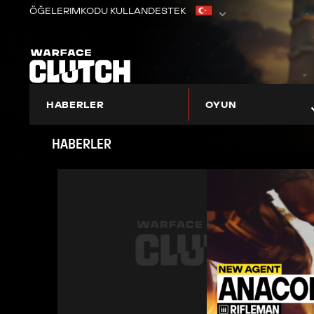
ÖĞELERIM
KODU KULLAN
DESTEK
HABERLER
OYUN
WARFACE: CLUTCH HAKKINDA
BAŞLANGIÇ BÖLGESI
HABERLER