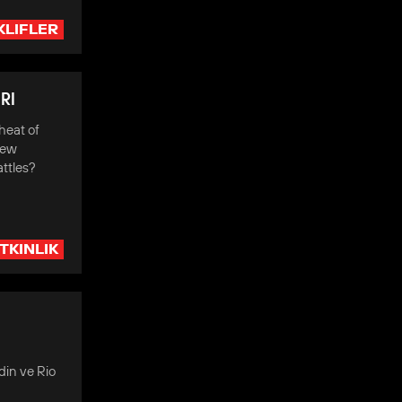
KLIFLER
RI
heat of
new
attles?
TKINLIK
din ve Rio