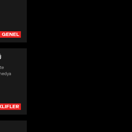
GENEL
Ü
kte
 medya
KLIFLER