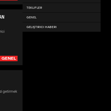
TEKLIFLER
DAN
GENEL
GELIŞTIRICI HABERI
ici
GENEL
zi getirmek