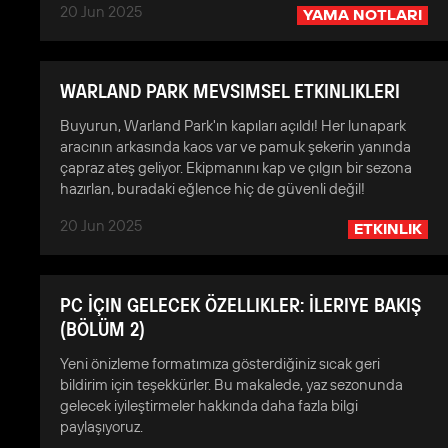
20 Jun 2025
YAMA NOTLARI
WARLAND PARK MEVSIMSEL ETKINLIKLERI
Buyurun, Warland Park'ın kapıları açıldı! Her lunapark
aracının arkasında kaos var ve pamuk şekerin yanında
çapraz ateş geliyor. Ekipmanını kap ve çılgın bir sezona
hazırlan, buradaki eğlence hiç de güvenli değil!
20 Jun 2025
ETKINLIK
PC İÇIN GELECEK ÖZELLIKLER: İLERIYE BAKIŞ
(BÖLÜM 2)
Yeni önizleme formatımıza gösterdiğiniz sıcak geri
bildirim için teşekkürler. Bu makalede, yaz sezonunda
gelecek iyileştirmeler hakkında daha fazla bilgi
paylaşıyoruz.