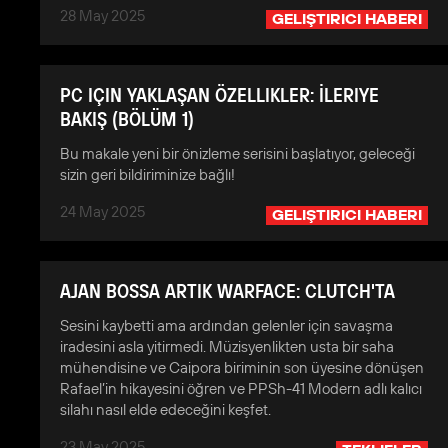
28 May 2025
GELIŞTIRICI HABERI
PC IÇIN YAKLAŞAN ÖZELLIKLER: İLERIYE
BAKIŞ (BÖLÜM 1)
Bu makale yeni bir önizleme serisini başlatıyor, geleceği
sizin geri bildiriminize bağlı!
24 May 2025
GELIŞTIRICI HABERI
AJAN BOSSA ARTIK WARFACE: CLUTCH'TA
Sesini kaybetti ama ardından gelenler için savaşma
iradesini asla yitirmedi. Müzisyenlikten usta bir saha
mühendisine ve Caipora biriminin son üyesine dönüşen
Rafael’in hikayesini öğren ve PPSh-41 Modern adlı kalıcı
silahı nasıl elde edeceğini keşfet.
23 May 2025