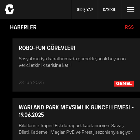
GIRIŞ YAP
KAYDOL
HABERLER
RSS
ROBO-FUN GÖREVLERI
Sosyal medya kanallarımızda gerçekleşecek heyecan
verici etkinlik serisine katıl!
23 Jun 2025
GENEL
WARLAND PARK MEVSIMLIK GÜNCELLEMESI -
19.06.2025
Biletlerinizi kapın! Eski lunapark kapılarını yeni Savaş
Bileti, Kademeli Maçlar, PvE ve Prestij sezonlarıyla açıyor.