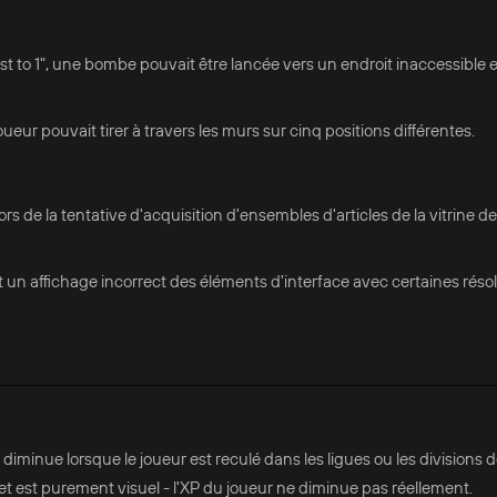
t to 1", une bombe pouvait être lancée vers un endroit inaccessible et
eur pouvait tirer à travers les murs sur cinq positions différentes.
ors de la tentative d'acquisition d'ensembles d'articles de la vitrine de
it un affichage incorrect des éléments d'interface avec certaines réso
iminue lorsque le joueur est reculé dans les ligues ou les divisions 
 et est purement visuel - l'XP du joueur ne diminue pas réellement.