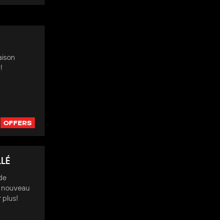
aison
!
OFFERS
LLÉ
de
e nouveau
 plus!