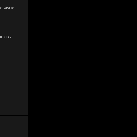
g visuel -
tiques