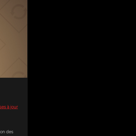
es à jour
ion des