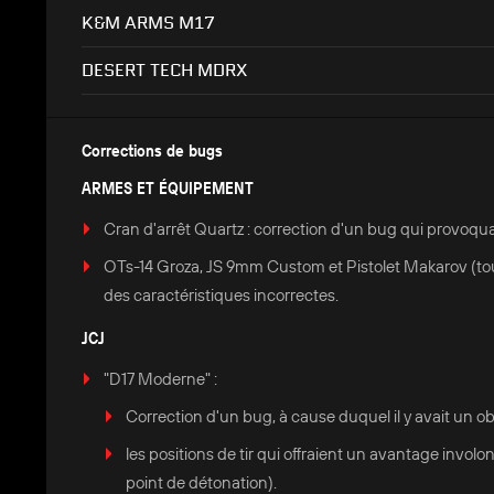
K&M ARMS M17
DESERT TECH MDRX
Corrections de bugs
ARMES ET ÉQUIPEMENT
Cran d'arrêt Quartz : correction d'un bug qui provoquai
OTs-14 Groza, JS 9mm Custom et Pistolet Makarov (tout
des caractéristiques incorrectes.
JCJ
"D17 Moderne" :
Correction d'un bug, à cause duquel il y avait un obst
les positions de tir qui offraient un avantage invol
point de détonation).