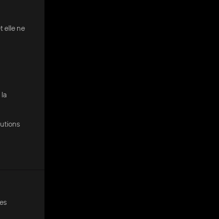
 elle ne
 la
lutions
des