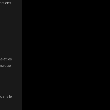
ersions
e et les
nsi que
 dans le