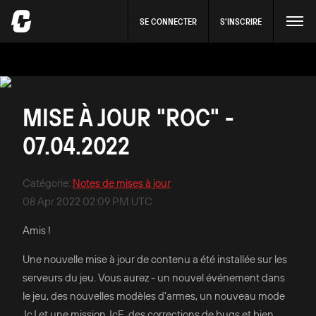
SE CONNECTER
S'INSCRIRE
MISE À JOUR "ROC" -
07.04.2022
Catégorie
:
Notes de mises à jour
08 Apr 2022 02:09 PM UTC
Amis !
Une nouvelle mise à jour de contenu a été installée sur les
serveurs du jeu. Vous aurez - un nouvel événement dans
le jeu, des nouvelles modèles d'armes, un nouveau mode
JcJ et une mission JcE, des corrections de bugs et bien