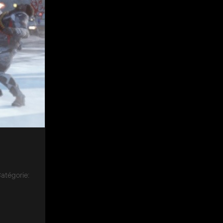
atégorie
: