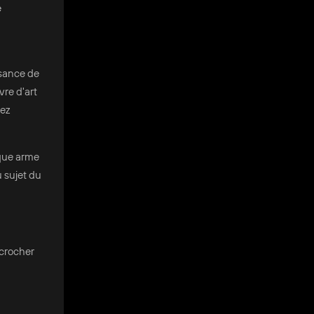
e
ssance de
vre d'art
vez
aque arme
 sujet du
écrocher