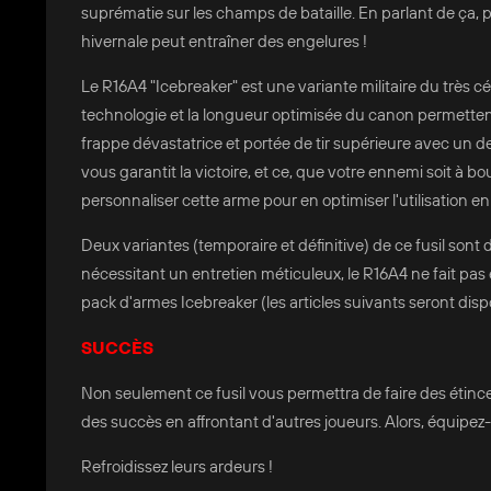
suprématie sur les champs de bataille. En parlant de ça, 
hivernale peut entraîner des engelures !
Le R16A4 "Icebreaker" est une variante militaire du très 
technologie et la longueur optimisée du canon permette
frappe dévastatrice et portée de tir supérieure avec un de
vous garantit la victoire, et ce, que votre ennemi soit à b
personnaliser cette arme pour en optimiser l'utilisation 
Deux variantes (temporaire et définitive) de ce fusil sont
nécessitant un entretien méticuleux, le R16A4 ne fait pas 
pack d'armes Icebreaker (les articles suivants seront dis
SUCCÈS
Non seulement ce fusil vous permettra de faire des étince
des succès en affrontant d'autres joueurs. Alors, équipez-
Refroidissez leurs ardeurs !