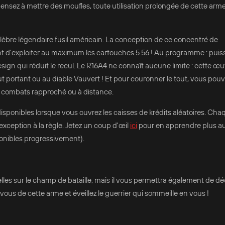
pensez à mettre des moufles, toute utilisation prolongée de cette arm
célèbre légendaire fusil américain. La conception de ce concentré de
nt d'exploiter au maximum les cartouches 5.56 ! Au programme : pui
sign qui réduit le recul. Le R16A4 ne connaît aucune limite : cette œu
out portant ou au diable Vauvert ! Et pour couronner le tout, vous pou
en combats rapproché ou à distance.
 disponibles lorsque vous ouvrez les caisses de krédits aléatoires. Ch
exception à la règle. Jetez un coup d'œil
ici
pour en apprendre plus au
ponibles progressivement).
lles sur le champ de bataille, mais il vous permettra également de d
vous de cette arme et éveillez le guerrier qui sommeille en vous !