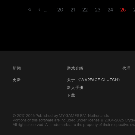
…
20
21
22
23
24
25
新闻
游戏介绍
代理
更新
关于 《WARFACE:CLUTCH》
新人手册
下载
© 2017-
2026 Published by MY.GAMES B.V., Netherlands.
Portions of this software are included under license © 2004-
2026 Cryte
All rights reserved. All trademarks are the property of their respective o