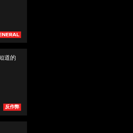
ENERAL
需知道的
切
反作弊