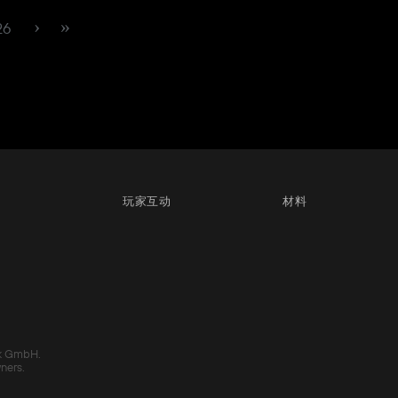
26
玩家互动
材料
k GmbH.
wners.