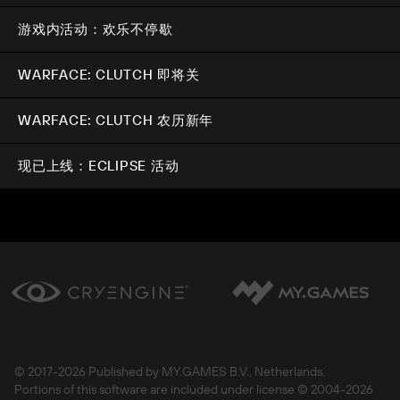
游戏内活动：欢乐不停歇
WARFACE: CLUTCH 即将关
WARFACE: CLUTCH 农历新年
现已上线：ECLIPSE 活动
© 2017-
2026 Published by MY.GAMES B.V., Netherlands.
Portions of this software are included under license © 2004-
2026