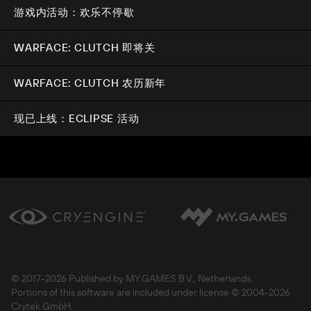
游戏内活动：欢乐不停歇
WARFACE: CLUTCH 即将关
WARFACE: CLUTCH 农历新年
现已上线：ECLIPSE 活动
© 2017-
2026 Published by MY.GAMES B.V., Netherlands.
Portions of this software are included under license © 2004-
2026
Crytek GmbH.