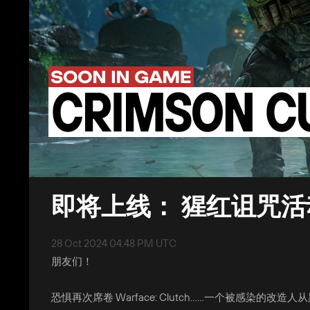
即将上线： 猩红诅咒活
28 Oct 2024 04:48 PM UTC
朋友们！
恐惧再次席卷 Warface: Clutch……一个被感染