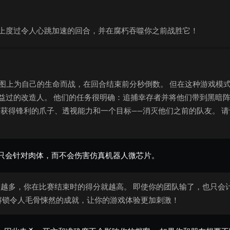
图上度过令人心跳加速的回合，并在腐朽吞噬你之前战胜它！
新地图上为自己的生命而战，在回合结束前分秒倒数。 但在这种游戏模
益过的改造人。 他们的任务很明确：追捕幸存者并将他们带到黑暗阵
获得锋利的爪子、透视能力和一个目标——消灭他们之前的队友。 请
病毒只会针对肉体，而不会伤害仿真机器人微芯片。
越多，你在比赛结束时的得分就越高。 即使你的团队输了，也只会
解锁令人毛骨悚然的成就，让你的游戏体验更加刺激！