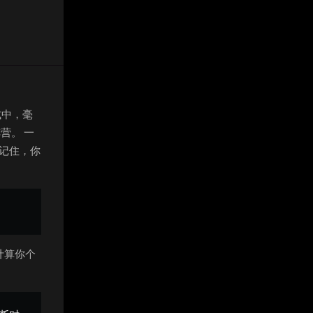
式中，毫
营。 一
记住，你
计算你个