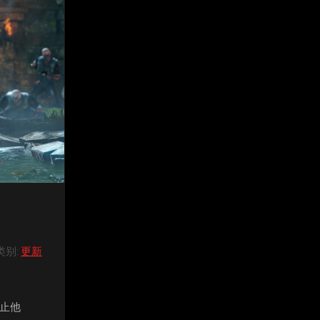
类别
:
更新
阻止他