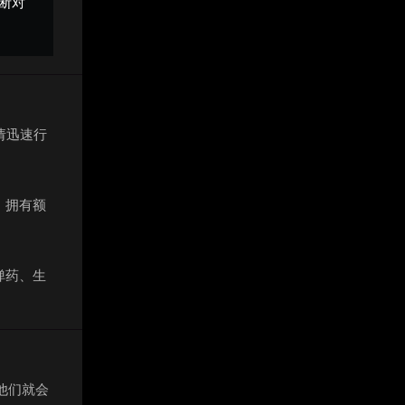
断对
请迅速行
、拥有额
弹药、生
他们就会