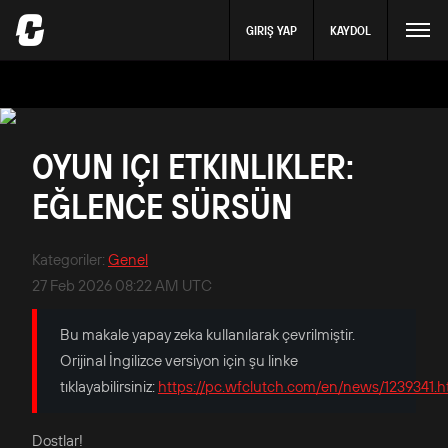
GIRIŞ YAP
KAYDOL
OYUN IÇI ETKINLIKLER:
EĞLENCE SÜRSÜN
Kategoriler
:
Genel
27 Feb 2026 08:22 AM UTC
Bu makale yapay zeka kullanılarak çevrilmiştir.
Orijinal İngilizce versiyon için şu linke
tıklayabilirsiniz:
https://pc.wfclutch.com/en/news/1239341.h
Dostlar!