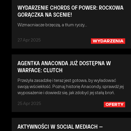
WYDARZENIE CHORDS OF POWER: ROCKOWA
GORĄCZKA NA SCENIE!
Wzmacniacze brzęczą, a tłum ryczy…
27 Apr 2025
WYDARZENIA
AGENTKA ANACONDA JUŻ DOSTĘPNA W
WARFACE: CLUTCH
Przeżyła zasadzkę i teraz jest gotowa, by wyładować
swoją wściekłość. Poznaj historię Anacondy, sprawdź jej
wyposażenie i dowiedz się, jak zdobyć jej stałą broń.
25 Apr 2025
OFERTY
AKTYWNOŚCI W SOCIAL MEDIACH —