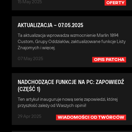
15 May 2025
OFERTY
AKTUALIZACJA – 07.05.2025
Ta aktualizacja wprowadza wzmocnienie Marlin 1894
Custom, Grupy Oddziałów, zaktualizowane funkcje Listy
Znajomych i więcej.
07 May 2025
OPIS PATCHA
NADCHODZĄCE FUNKCJE NA PC: ZAPOWIEDŹ
(CZĘŚĆ 1)
Ten artykuł inauguruje nową serię zapowiedzi, której
przyszłość zależy od Waszych opinii!
29 Apr 2025
WIADOMOŚCI OD TWÓRCÓW