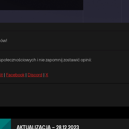
hów!
ołecznościowych i nie zapomnij zostawić opinii:
it
|
Facebook
|
Discord
|
X
AKTUALIZACJA – 28.12.2023