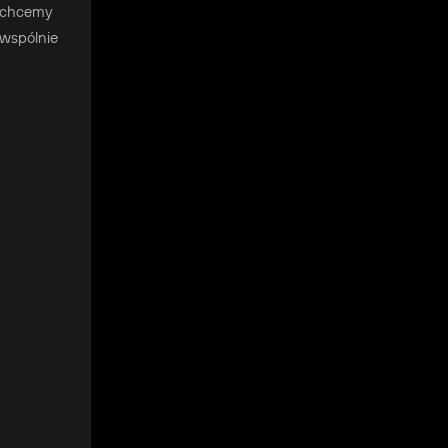
i chcemy
 wspólnie