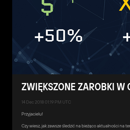
ZWIĘKSZONE ZAROBKI W 
14 Dec 2018 01:19 PM UTC
Przyjacielu!
Czy wiesz, jak zawsze śledzić na bieżąco aktualności na 