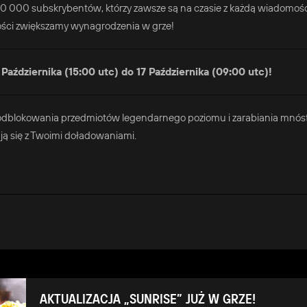
50 000 subskrybentów, którzy zawsze są na czasie z każdą wiadomośc
zności zwiększamy wynagrodzenia w grze!
Października (15:00 utc) do 17 Października (09:00 utc)!
u, odblokowania przedmiotów legendarnego poziomu i zarabiania mnó
ą się z Twoimi doładowaniami.
AKTUALIZACJA „SUNRISE” JUŻ W GRZE!