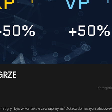
GRZE
Kategori
temat gry i być w kontakcie ze znajomymi? Dołącz do naszych placówe