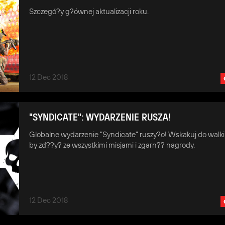
Szczegó?y g?ównej aktualizacji roku.
12 Dec 2018
"SYNDICATE": WYDARZENIE RUSZA!
Globalne wydarzenie "Syndicate" ruszy?o! Wskakuj do walki 
by zd??y? ze wszystkimi misjami i zgarn?? nagrody.
12 Dec 2018