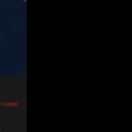
a
:
Ogólne
k