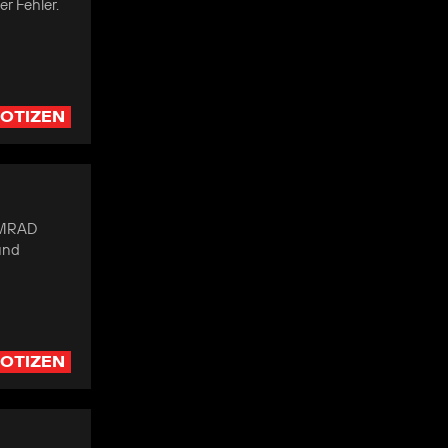
r Fehler.
OTIZEN
t MRAD
und
OTIZEN