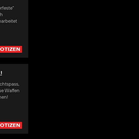
rfeste"
ch
arbeitet
OTIZEN
!
chtspass,
ue Waffen
rnen!
OTIZEN