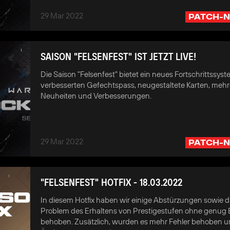
29 Mar 2022
PATCH-N
SAISON "FELSENFEST" IST JETZT LIVE!
Die Saison "Felsenfest" bietet ein neues Fortschrittssyst
verbesserten Gefechtspass, neugestaltete Karten, mehr
Neuheiten und Verbesserungen.
29 Mar 2022
PATCH-N
"FELSENFEST" HOTFIX - 18.03.2022
In diesem Hotfix haben wir einige Abstürzungen sowie 
Problem des Erhaltens von Prestigestufen ohne genug
behoben. Zusätzlich, wurden es mehr Fehler behoben u