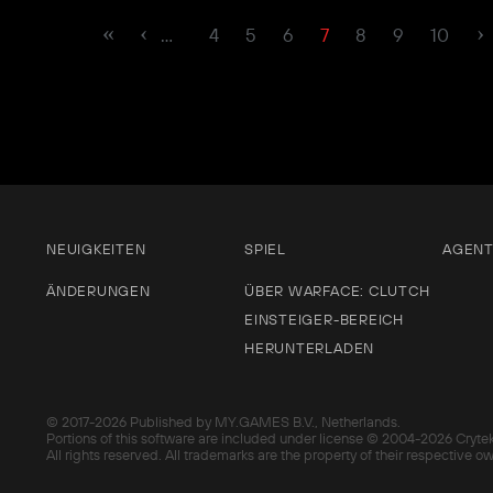
…
4
5
6
7
8
9
10
NEUIGKEITEN
SPIEL
AGEN
ÄNDERUNGEN
ÜBER WARFACE: CLUTCH
EINSTEIGER-BEREICH
HERUNTERLADEN
© 2017-
2026 Published by MY.GAMES B.V., Netherlands.
Portions of this software are included under license © 2004-
2026 Cryte
All rights reserved. All trademarks are the property of their respective o