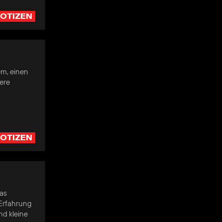
OTIZEN
em, einen
ere
OTIZEN
das
 Erfahrung
nd kleine