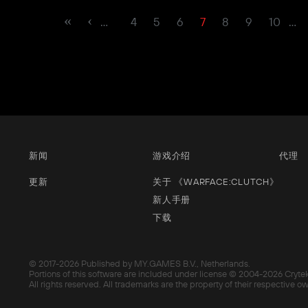
…
4
5
6
7
8
9
10
…
新闻
游戏介绍
代理
更新
关于 《WARFACE:CLUTCH》
新人手册
下载
© 2017-
2026 Published by MY.GAMES B.V., Netherlands.
Portions of this software are included under license © 2004-
2026 Cryte
All rights reserved. All trademarks are the property of their respective o