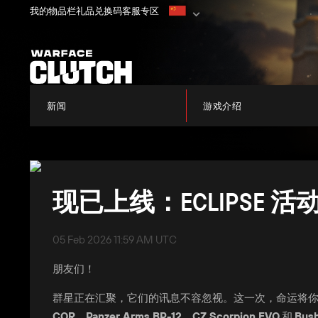
我的物品栏
礼品兑换码
客服专区
新闻
游戏介绍
现已上线：ECLIPSE 活
05 Feb 2026 11:59 AM UTC
朋友们！
群星正在汇聚，它们的讯息不容忽视。这一次，命运将
CQR
、
Panzer Arms BP-12
、
CZ Scorpion EVO
和
Bus