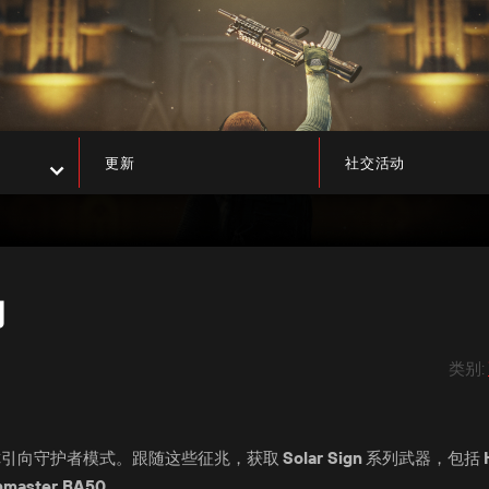
更新
社交活动
动
类别
:
你引向守护者模式。跟随这些征兆，获取
Solar Sign
系列武器，包括
hmaster BA50
。