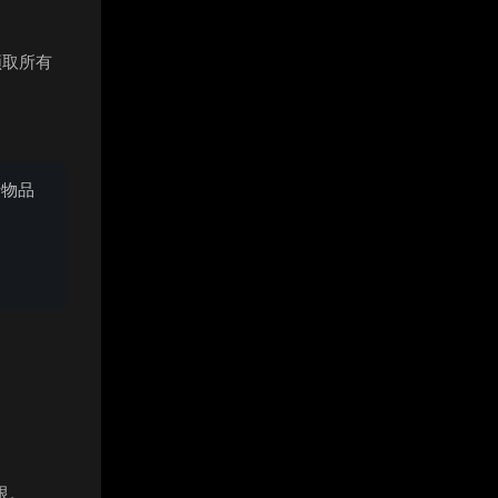
领取所有
于物品
限。