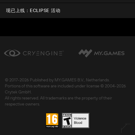
现已上线：ECLIPSE 活动
© 2017-
2026 Published by MY.GAMES B.V., Netherlands.
Portions of this software are included under license © 2004-
2026
Crytek GmbH.
All rights reserved. All trademarks are the property of their
respective owners.