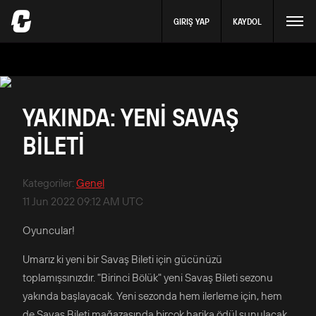
GIRIŞ YAP
KAYDOL
YAKINDA: YENİ SAVAŞ
BİLETİ
Kategoriler
:
Genel
11 Jun 2022 09:12 AM UTC
Oyuncular!
Umarız ki yeni bir Savaş Bileti için gücünüzü
toplamışsınızdır. "Birinci Bölük" yeni Savaş Bileti sezonu
yakında başlayacak. Yeni sezonda hem ilerleme için, hem
de Savaş Bileti mağazasında birçok harika ödül sunulacak