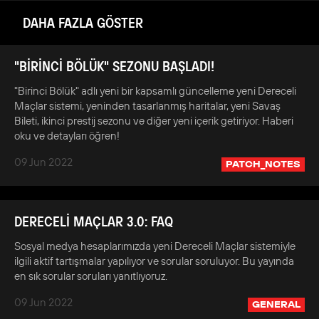
DAHA FAZLA GÖSTER
"BİRİNCİ BÖLÜK" SEZONU BAŞLADI!
"Birinci Bölük" adlı yeni bir kapsamlı güncelleme yeni Dereceli
Maçlar sistemi, yeninden tasarlanmış haritalar, yeni Savaş
Bileti, ikinci prestij sezonu ve diğer yeni içerik getiriyor. Haberi
oku ve detayları öğren!
09 Jun 2022
PATCH_NOTES
DERECELİ MAÇLAR 3.0: FAQ
Sosyal medya hesaplarımızda yeni Dereceli Maçlar sistemiyle
ilgili aktif tartışmalar yapılıyor ve sorular soruluyor. Bu yayında
en sık sorular soruları yanıtlıyoruz.
09 Jun 2022
GENERAL