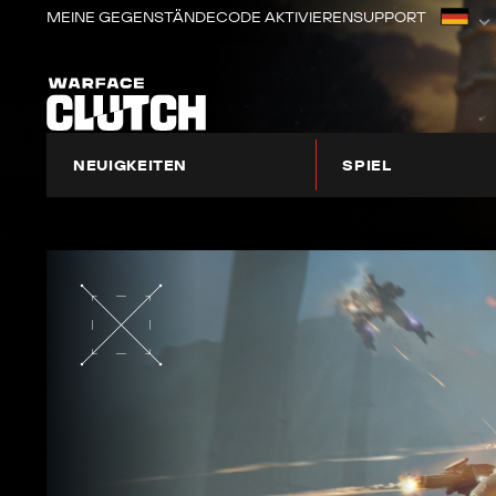
MEINE GEGENSTÄNDE
CODE AKTIVIEREN
SUPPORT
NEUIGKEITEN
SPIEL
ÜBER WARFACE: CLUTCH
EINSTEIGER-BEREICH