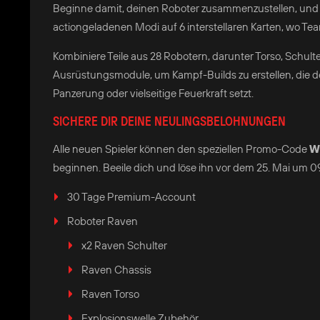
Beginne damit, deinen Roboter zusammenzustellen, und er
actiongeladenen Modi auf 6 interstellaren Karten, wo Te
Kombiniere Teile aus 28 Robotern, darunter Torso, Schult
Ausrüstungsmodule, um Kampf-Builds zu erstellen, die d
Panzerung oder vielseitige Feuerkraft setzt.
SICHERE DIR DEINE NEULINGSBELOHNUNGEN
Alle neuen Spieler können den speziellen Promo-Code
W
beginnen. Beeile dich und löse ihn vor dem 25. Mai um 09
30 Tage Premium-Account
Roboter Raven
x2 Raven Schulter
Raven Chassis
Raven Torso
Explosionswelle Zubehör