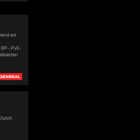
rend wir
 BP-, PvE-
lisierten
GENERAL
e
Clutch