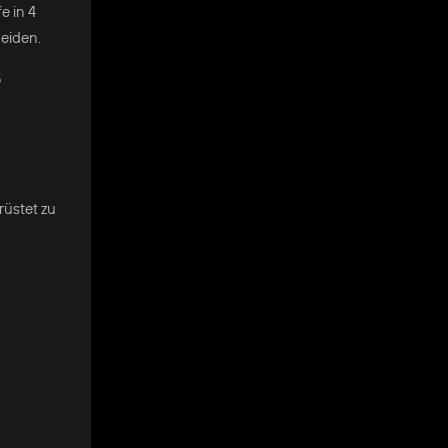
e in 4
heiden.
5
rüstet zu