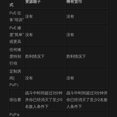
资源箱子
稀有货币
式
PvE 任
没有
没有
务"培训"
PvE 难
度"简单"
没有
没有
或更高
任何难
度特别
胜利情况下
胜利情况下
行动
定制房
间(
没有
没有
PvP）
战斗中时间超过3分钟
战斗中时间超过3分钟并
排位赛
并你已经消灭了至少5
你已经消灭了至少2名敌
名敌人条件下
人条件下
PvP в