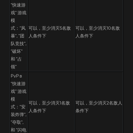
"快速游
戏" 游戏
模
式："风
可以，至少消灭5名敌
可以，至少消灭10名敌
暴", "团
人条件下
人条件下
队竞技",
"破坏"
和 "占
领"
PvP в
"快速游
戏" 游戏
模
可以，至少消灭1名敌
可以，至少消灭2名敌人
式："安
人条件下
条件下
装炸弹",
"夺取",
和 "闪电