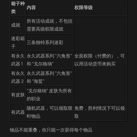
箱子种
内容
权限等级
类
所有活动成就，不包括
成就
需要高级权限成就
迷彩箱
三条独特系列迷彩
子
有永久
永久武器系列 "六角形"
全面权限（付费的），可
武器 1
和 "戈尔格纳"
以用活动货币来购买
有永久
永久武器系列 "六角形"
武器 2
和 "海蜇"
"戈尔格纳" 皮肤为所有
有皮肤
的职业
随机武器，可以领取限
免费，胜利情况下可以领
有武器
时物品
取
物品不能重叠，你只能一次获得每个物品