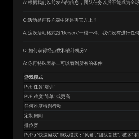
A: 根据我们以前发布的信息，团队任务以后不能成为
Q:活动是再客户端中还是再官方上？
A: 这次活动格式跟“Berserk”一模一样。我们没有进行任
Q: 如何获得经点数和战斗机分?
A: 你再特殊表格上可以看到所有的条件:
游戏模式
PvE 任务"培训"
PvE 难度"简单" 或更高
任何难度特别行动
定制房间
排位赛
PvP в "快速游戏" 游戏模式："风暴", "团队竞技", "破坏" 和