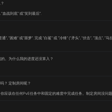
思？
"血战到底" 或"笑到最后".
" 或"噩梦". 完成 "白鲨" 或 "冷锋" ("矛头", "伏击", "顶点", "马拉
成的。为什么我的进度还没算入？
。
务吗？ 定制房间呢？
。你应该在任何PvE任务中和固定的难度中完成任务。制定房间没问