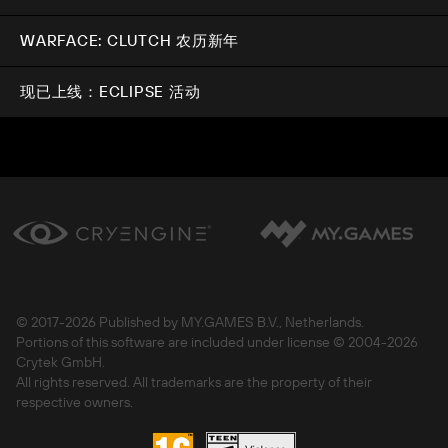
WARFACE: CLUTCH 农历新年
现已上线：ECLIPSE 活动
© 2017-
2026 Published by MY.GAMES B.V., Netherlands.
Portions of this software are included under license © 2004-
2026
Crytek GmbH.
All rights reserved. All trademarks are the property of their
respective owners.