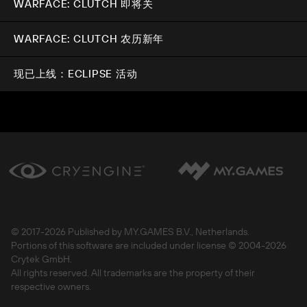
WARFACE: CLUTCH 即将关
WARFACE: CLUTCH 农历新年
现已上线：ECLIPSE 活动
© 2017-
2026 Published by MY.GAMES B.V., Netherlands.
Portions of this software are included under license © 2004-
2026
Crytek GmbH.
All rights reserved. All trademarks are the property of their
respective owners.