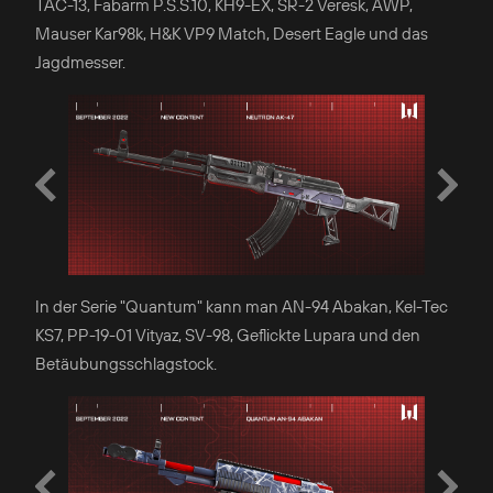
TAC-13, Fabarm P.S.S.10, KH9-EX, SR-2 Veresk, AWP,
Mauser Kar98k, H&K VP9 Match, Desert Eagle und das
Jagdmesser.
In der Serie "Quantum" kann man AN-94 Abakan, Kel-Tec
KS7, PP-19-01 Vityaz, SV-98, Geflickte Lupara und den
Betäubungsschlagstock.