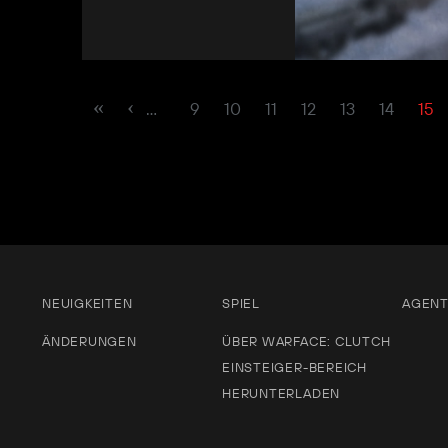
…
9
10
11
12
13
14
15
NEUIGKEITEN
SPIEL
AGEN
ÄNDERUNGEN
ÜBER WARFACE: CLUTCH
EINSTEIGER-BEREICH
HERUNTERLADEN