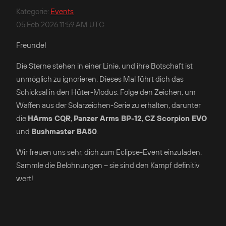
Kategorie
:
Events
05 Feb 2026 11:59 AM UTC
Freunde!
Die Sterne stehen in einer Linie, und ihre Botschaft ist
unmöglich zu ignorieren. Dieses Mal führt dich das
Schicksal in den Hüter-Modus. Folge den Zeichen, um
Waffen aus der Solarzeichen-Serie zu erhalten, darunter
die
HArms CQR
,
Panzer Arms BP-12
,
CZ Scorpion EVO
und
Bushmaster BA50
.
Wir freuen uns sehr, dich zum Eclipse-Event einzuladen.
Sammle die Belohnungen – sie sind den Kampf definitiv
wert!