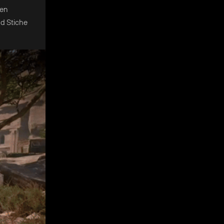
fen
nd Stiche