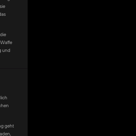
sie
das
die
 Waffe
g und
lich
ichen
ng geht
haden,