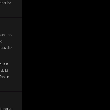
hrt ihr,
 mussten
nd
ass die
müsst
sbild
en, in
ltung zu