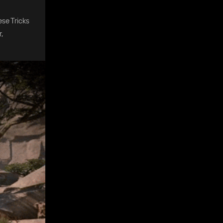
se Tricks
,