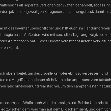
fenskins als separate Versionen der Waffen behandelt, sodass ihr 
erden jetzt in den jeweiligen Kategorien zusammengefasst, damit ihr 
acht das Inventar übersichtlicher und hilft euch, im Handumdrehen 
trategie passt. Außerdem wird mit speziellen Tags angezeigt, ob eine
e oder Animationen hat. Dieses Update vereinfacht Arsenalverwaltun
ieren könnt.
ch überarbeitet, um das visuelle Kampferlebnis zu verbessern und
kten die Angriffsanimationen oft hölzern oder unpassend zum tatsäch
nen geschmeidiger und realistischer, um den Kämpfen einen natürl
t, sodass jede Waffe auch visuell einmalig wirkt. Bei der Überarbeitu
hied zwischen dem, was man auf dem Bildschirm sieht, und dem Sc