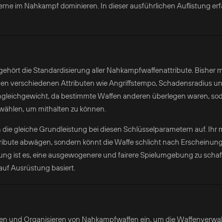
gerne im Nahkampf dominieren. In dieser ausführlichen Auflistung erfa
gehört die Standardisierung aller Nahkampfwaffenattribute. Bisher
en verschiedenen Attributen wie Angriffstempo, Schadensradius u
ngleichgewicht, da bestimmte Waffen anderen überlegen waren, sod
ählen, um mithalten zu können.
die gleiche Grundleistung bei diesen Schlüsselparametern auf. Ihr 
tribute abwägen, sondern könnt die Waffe schlicht nach Erscheinung
ung ist es, eine ausgewogenere und fairere Spielumgebung zu schaff
 auf Ausrüstung basiert.
ren und Organisieren von Nahkampfwaffen ein, um die Waffenverwa