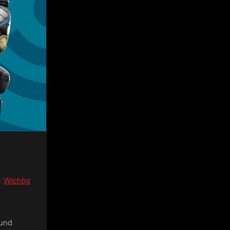
e
:
Wichtig
 und