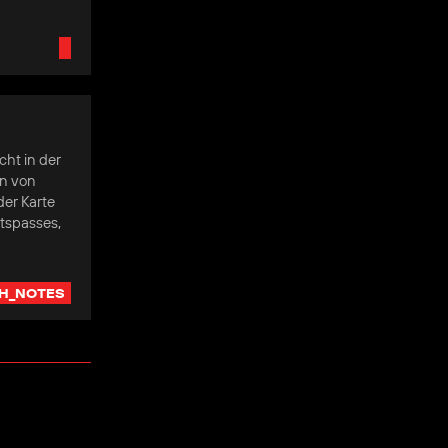
cht in der
on von
der Karte
tspasses,
H_NOTES