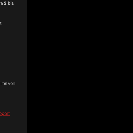
wa
2 bis
t
itel von
pport