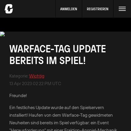
ANMELDEN
REGISTRIEREN
WARFACE-TAG UPDATE
BEREITS IM SPIEL!
Kategorie
:
Wichtig
13 Apr 2023 02:22 PM UTC
Freunde!
Ein festliches Update wurde auf den Spielservern
installiert! Haufen von dem Warface-Tag gewidmeten
Neuheiten sind bereits im Spiel verfügbar: ein Event
"Herausforderung" mit einer Fraktion-Anspiel-Mechanik,