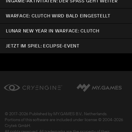
INGAME-AKTIVITÄTEN: DER SPASS GEHT WEITER
WARFACE: CLUTCH WIRD BALD EINGESTELLT
LUNAR NEW YEAR IN WARFACE: CLUTCH
JETZT IM SPIEL: ECLIPSE-EVENT
© 2017-
2026 Published by MY.GAMES B.V., Netherlands.
Portions of this software are included under license © 2004-
2026
Crytek GmbH.
All rights reserved. All trademarks are the property of their