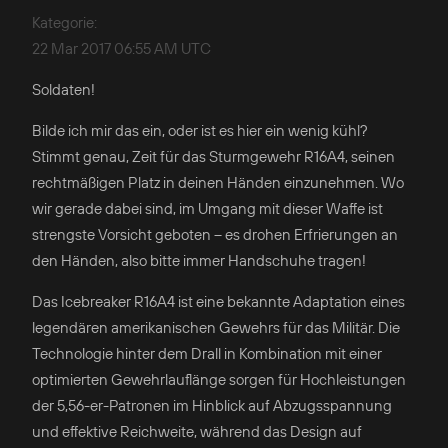
Kategorie
:
22 Mar 2017 06:55 AM UTC
Soldaten!
Bilde ich mir das ein, oder ist es hier ein wenig kühl?
Stimmt genau, Zeit für das Sturmgewehr R16A4, seinen
rechtmäßigen Platz in deinen Händen einzunehmen. Wo
wir gerade dabei sind, im Umgang mit dieser Waffe ist
strengste Vorsicht geboten – es drohen Erfrierungen an
den Händen, also bitte immer Handschuhe tragen!
Das Icebreaker R16A4 ist eine bekannte Adaptation eines
legendären amerikanischen Gewehrs für das Militär. Die
Technologie hinter dem Drall in Kombination mit einer
optimierten Gewehrlauflänge sorgen für Hochleistungen
der 5,56-er-Patronen im Hinblick auf Abzugsspannung
und effektive Reichweite, während das Design auf